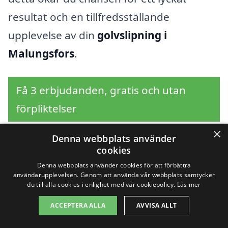
resultat och en tillfredsställande
upplevelse av din
golvslipning i
Malungsfors
.
Få 3 erbjudanden, gratis och utan
förpliktelser
×
Denna webbplats använder
cookies
Sök efter en
Denna webbplats använder cookies för att förbättra
användarupplevelsen. Genom att använda vår webbplats samtycker
professionell för
du till alla cookies i enlighet med vår cookiepolicy.
Läs mer
golvslipning i andra
ACCEPTERA ALLA
AVVISA ALLT